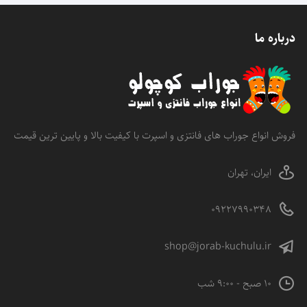
درباره ما
فروش انواع جوراب های فانتزی و اسپرت با کیفیت بالا و پایین ترین قیمت
ایران، تهران
09227990348
shop@jorab-kuchulu.ir
10 صبح - 9:00 شب