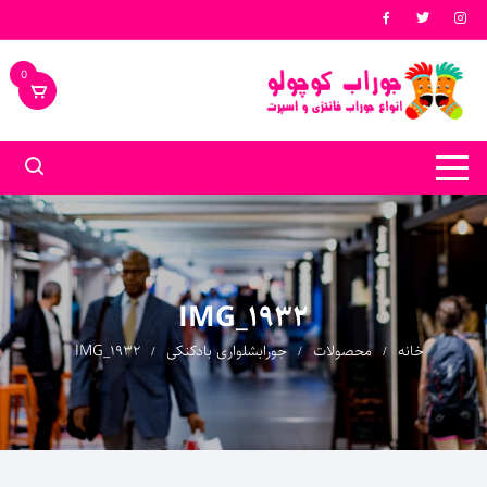
د
دن
ز
0
حتوا
IMG_1932
خانه
محصولات
جورابشلواری بادکنکی
IMG_1932