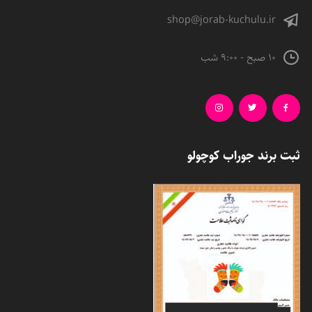
shop@jorab-kuchulu.ir
10 صبح - 9:00 شب
ثبت برند جوراب کوچولو