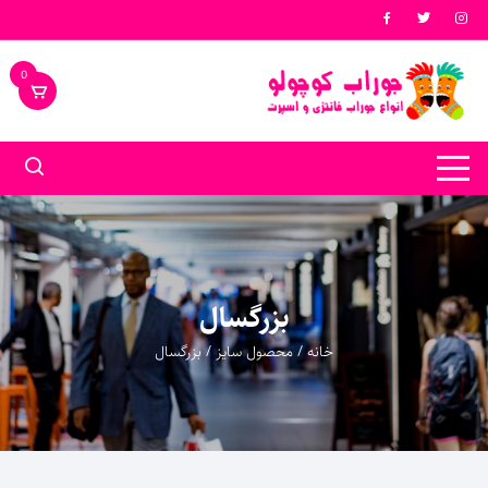
د
دن
ز
0
حتوا
بزرگسال
خانه
/ محصول سایز / بزرگسال